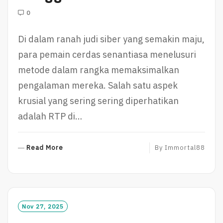
0
Di dalam ranah judi siber yang semakin maju,
para pemain cerdas senantiasa menelusuri
metode dalam rangka memaksimalkan
pengalaman mereka. Salah satu aspek
krusial yang sering sering diperhatikan
adalah RTP di…
R
Read More
By
Immortal88
E
A
D
M
O
Nov 27, 2025
R