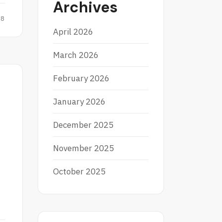
Archives
88
April 2026
March 2026
February 2026
January 2026
December 2025
November 2025
October 2025