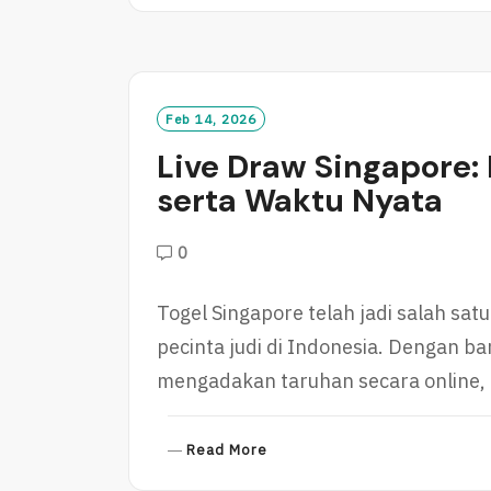
A
D
M
O
R
Feb 14, 2026
E
Live Draw Singapore:
serta Waktu Nyata
0
Togel Singapore telah jadi salah sat
pecinta judi di Indonesia. Dengan
mengadakan taruhan secara online
R
Read More
E