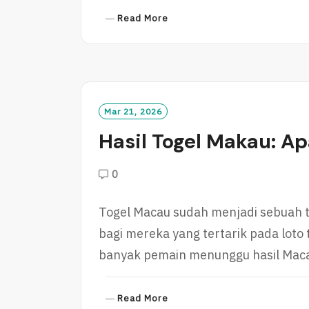
R
Read More
E
A
D
M
O
R
Mar 21, 2026
E
Hasil Togel Makau: A
0
Togel Macau sudah menjadi sebuah 
bagi mereka yang tertarik pada loto
banyak pemain menunggu hasil Ma
R
Read More