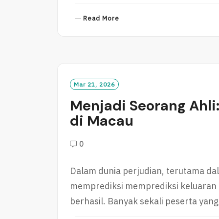
R
Read More
E
A
D
M
O
R
Mar 21, 2026
E
Menjadi Seorang Ahli
di Macau
0
Dalam dunia perjudian, terutama dal
memprediksi memprediksi keluaran
berhasil. Banyak sekali peserta y