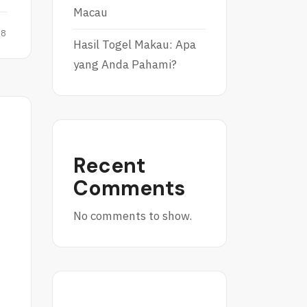
Macau
88
Hasil Togel Makau: Apa
yang Anda Pahami?
Recent
Comments
No comments to show.