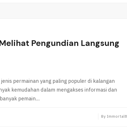
 Melihat Pengundian Langsung
u jenis permainan yang paling populer di kalangan
 banyak kemudahan dalam mengakses informasi dan
, banyak pemain…
By
Immortal