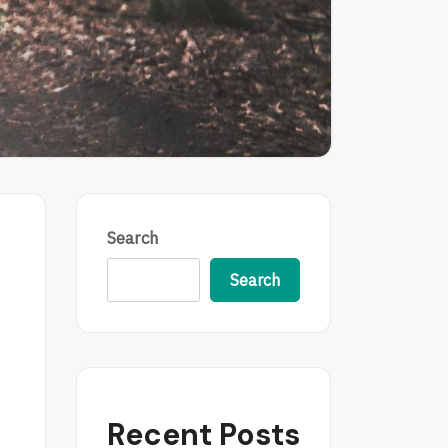
Search
Search
Recent Posts