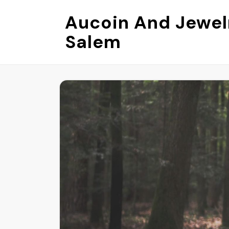
Skip
Aucoin And Jewel
to
Salem
content