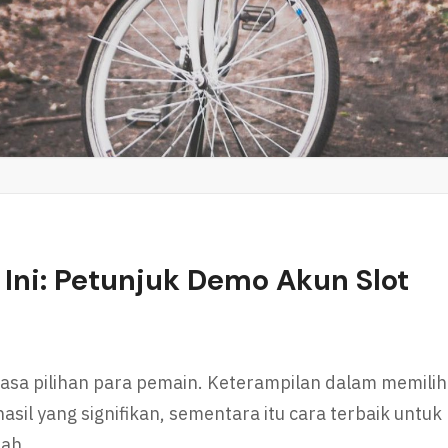
 Ini: Petunjuk Demo Akun Slot
tiasa pilihan para pemain. Keterampilan dalam memilih
asil yang signifikan, sementara itu cara terbaik untuk
lah…