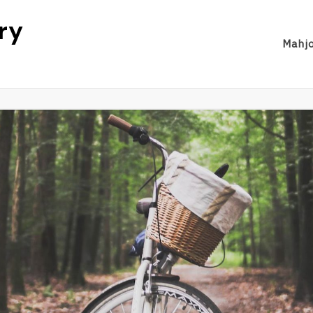
ry
Mahj