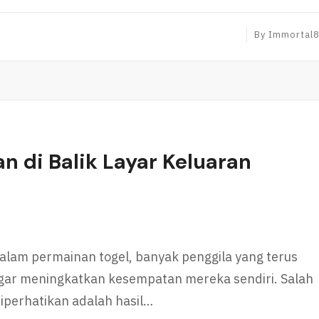
By
Immortal
 di Balik Layar Keluaran
alam permainan togel, banyak penggila yang terus
agar meningkatkan kesempatan mereka sendiri. Salah
iperhatikan adalah hasil…