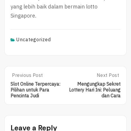
yang lebih baik dalam bermain lotto
Singapore.
Uncategorized
Post
Previous Post
Next Post
Previous
Next
Post:
Post:
navigation
Slot Online Terpercaya:
Mengungkap Sekret
Slot
Mengungkap
Pilihan untuk Para
Lottery Hari Ini: Peluang
Online
Sekret
Pencinta Judi
dan Cara
Terpercaya:
Lottery
Pilihan
Hari
Untuk
Ini:
Para
Peluang
Pencinta
Dan
Leave a Reply
Judi
Cara