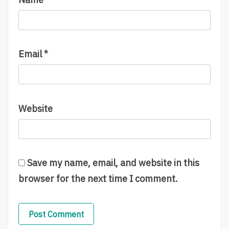
Email
*
Website
Save my name, email, and website in this
browser for the next time I comment.