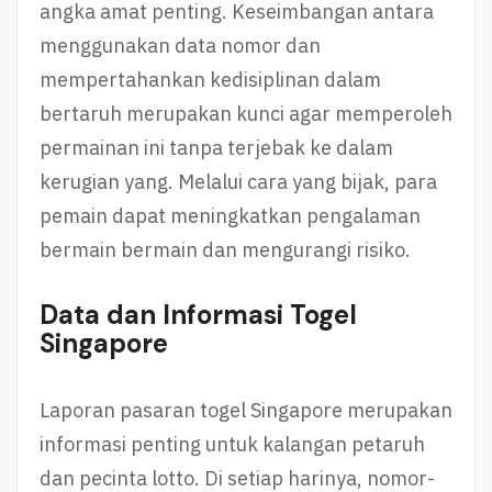
angka amat penting. Keseimbangan antara
menggunakan data nomor dan
mempertahankan kedisiplinan dalam
bertaruh merupakan kunci agar memperoleh
permainan ini tanpa terjebak ke dalam
kerugian yang. Melalui cara yang bijak, para
pemain dapat meningkatkan pengalaman
bermain bermain dan mengurangi risiko.
Data dan Informasi Togel
Singapore
Laporan pasaran togel Singapore merupakan
informasi penting untuk kalangan petaruh
dan pecinta lotto. Di setiap harinya, nomor-