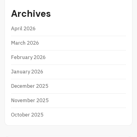
Archives
April 2026
March 2026
February 2026
January 2026
December 2025
November 2025
October 2025