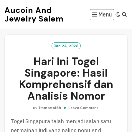
Skip
Aucoin And
to
Menu
Jewelry Salem
content
Jan 24, 2026
Hari Ini Togel
Singapore: Hasil
Komprehensif dan
Analisis Nomor
by
Immortal88
Leave Comment
Togel Singapura telah menjadi salah satu
permainan judi yang paling populer di