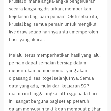
krusial di mana angka-angka pengeluaran
secara langsung disiarkan, memberikan
kejelasan bagi para pemain. Oleh sebab itu,
krusial bagi semua pemain untuk mengikuti
live draw setiap harinya untuk memperoleh
hasil yang akurat.
Melalui terus memperhatikan hasil yang lalu,
pemain dapat semakin bersiap dalam
menentukan nomor-nomor yang akan
dipasang di sesi togel selanjutnya. Semua
data yang ada, mulai dari keluaran SGP
malam ini hingga angka lotto sgp pada hari
ini, sangat berguna bagi setiap petaruh
dalam menyusun taktik dan membuat pilihan