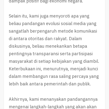
dampak positif bagi ekonomi negara.
Selain itu, kami juga menyoroti apa yang
beliau pandangan evolusi sosial media yang
sangatlah berpengaruh metode komunikasi
di antara otoritas dan rakyat. Dalam
diskusinya, beliau menekankan betapa
pentingnya transparansi serta partisipasi
masyarakat di setiap kebijakan yang diambil.
Keterbukaan ini, menurutnya, menjadi kunci
dalam membangun rasa saling percaya yang
lebih baik antara pemerintah dan publik.
Akhirnya, kami menanyakan pandangannya
mengenai langkah-langkah yang akan akan