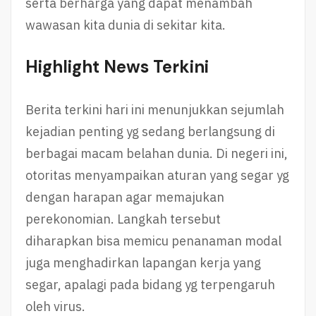
serta berharga yang dapat menambah
wawasan kita dunia di sekitar kita.
Highlight News Terkini
Berita terkini hari ini menunjukkan sejumlah
kejadian penting yg sedang berlangsung di
berbagai macam belahan dunia. Di negeri ini,
otoritas menyampaikan aturan yang segar yg
dengan harapan agar memajukan
perekonomian. Langkah tersebut
diharapkan bisa memicu penanaman modal
juga menghadirkan lapangan kerja yang
segar, apalagi pada bidang yg terpengaruh
oleh virus.