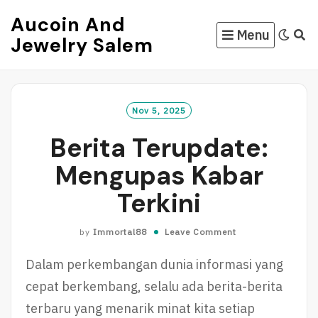
Skip
Aucoin And
to
Menu
Jewelry Salem
content
Nov 5, 2025
Berita Terupdate:
Mengupas Kabar
Terkini
by
Immortal88
Leave Comment
Dalam perkembangan dunia informasi yang
cepat berkembang, selalu ada berita-berita
terbaru yang menarik minat kita setiap