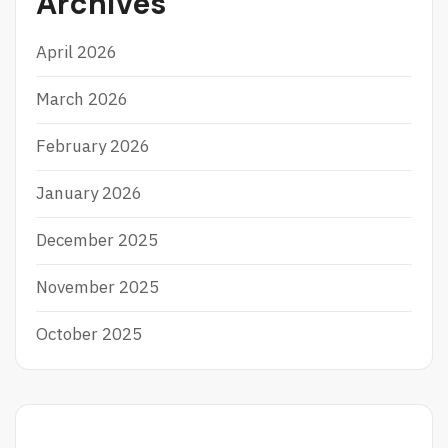
Archives
April 2026
March 2026
February 2026
January 2026
December 2025
November 2025
October 2025