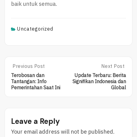
baik untuk semua.
Uncategorized
Post
Previous Post
Next Post
Previous
Next
Post:
Post:
navigation
Terobosan dan
Update Terbaru: Berita
Terobosan
Update
Tantangan: Info
Signifikan Indonesia dan
Dan
Terbaru:
Pemerintahan Saat Ini
Global
Tantangan:
Berita
Info
Signifikan
Pemerintahan
Indonesia
Saat
Dan
Ini
Global
Leave a Reply
Your email address will not be published.