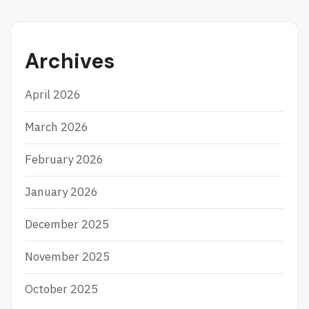
Archives
April 2026
March 2026
February 2026
January 2026
December 2025
November 2025
October 2025