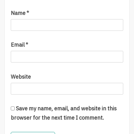
Name
*
Email
*
Website
Save my name, email, and website in this
browser for the next time I comment.