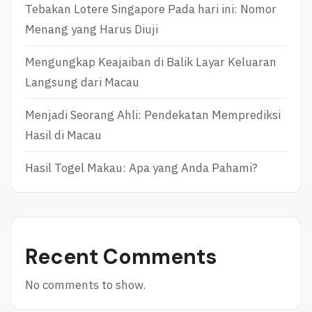
Tebakan Lotere Singapore Pada hari ini: Nomor
Menang yang Harus Diuji
Mengungkap Keajaiban di Balik Layar Keluaran
Langsung dari Macau
Menjadi Seorang Ahli: Pendekatan Memprediksi
Hasil di Macau
Hasil Togel Makau: Apa yang Anda Pahami?
Recent Comments
No comments to show.